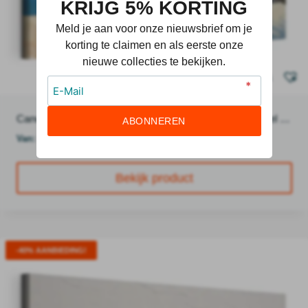
KRIJG 5% KORTING
Meld je aan voor onze nieuwsbrief om je
korting te claimen en als eerste onze
nieuwe collecties te bekijken.
211
*
Canvas Schilderijen Een schaal met citroenen op een tafel naast een boom
ABONNEREN
Van:
38.33
€
23.00
€
Bekijk product
-40% AANBIEDING!