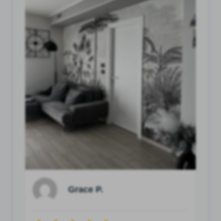
Grace P.